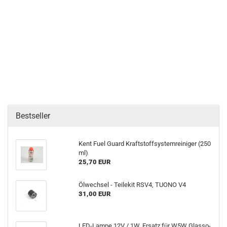
Bestseller
Kent Fuel Guard Kraft­stoff­sys­tem­rei­ni­ger (250
ml)
25,70 EUR
Öl­wech­sel - Tei­le­kit RSV4, TUONO V4
31,00 EUR
LED-​Lampe 12V / 1W, Er­satz für W5W Glas­so­