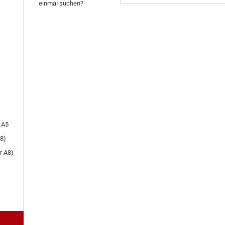
einmal suchen?
NOCH
EINMAL
SUCHEN?
 A5
8)
r A8)