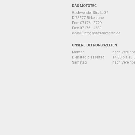
DÄS MOTOTEC
Gschwender Straße 34
D-73577 Birkenlohe
Fon: 07176 - 3729
Fax: 07176 - 1388
e-Mail:
info@daes-mototec.de
UNSERE ÖFFNUNGSZEITEN
Montag
nach Vereinb
Dienstag bis Freitag
14.00 bis 18.
Samstag
nach Vereinb