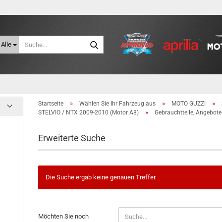
Suche...
Alle
»
»
»
Startseite
Wählen Sie Ihr Fahrzeug aus
MOTO GUZZI
»
STELVIO / NTX 2009-2010 (Motor A8)
Gebrauchtteile, Angebote
Erweiterte Suche
Die Suche ergab keine genauen Treffer.
MÖCHTEN
Möchten Sie noch
SIE