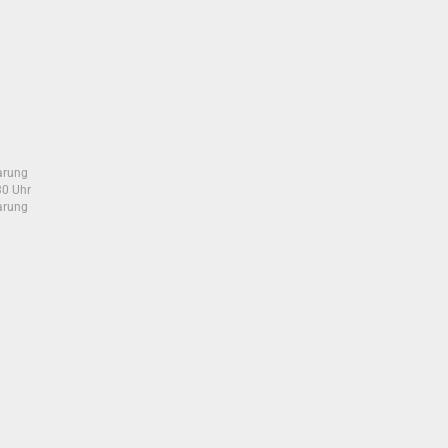
arung
30 Uhr
arung