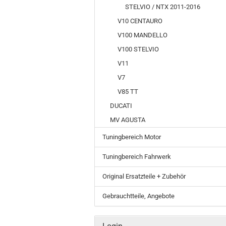
STELVIO / NTX 2011-2016
V10 CENTAURO
V100 MANDELLO
V100 STELVIO
V11
V7
V85 TT
DUCATI
MV AGUSTA
Tuningbereich Motor
Tuningbereich Fahrwerk
Original Ersatzteile + Zubehör
Gebrauchtteile, Angebote