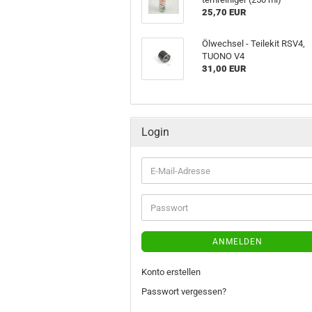
25,70 EUR
Öl­wech­sel - Tei­le­kit RSV4,
TUONO V4
31,00 EUR
Login
E-
Mail-
Adresse
Passwort
ANMELDEN
Konto erstellen
Passwort vergessen?