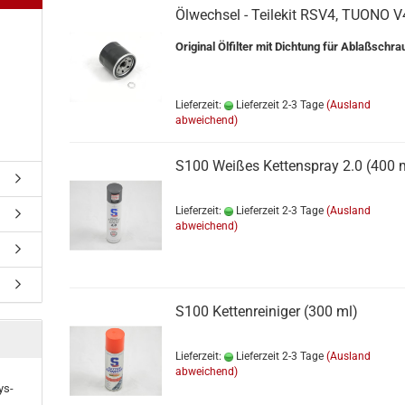
Öl­wech­sel - Tei­le­kit RSV4, TUONO V
Ori­gi­nal Öl­fil­ter mit Dich­tung für Ab­laß­schra
Lieferzeit:
Lieferzeit 2-3 Tage
(Ausland
abweichend)
S100 Wei­ßes Ket­ten­spray 2.0 (400 
Lieferzeit:
Lieferzeit 2-3 Tage
(Ausland
abweichend)
S100 Ket­ten­rei­ni­ger (300 ml)
Lieferzeit:
Lieferzeit 2-3 Tage
(Ausland
abweichend)
ys­