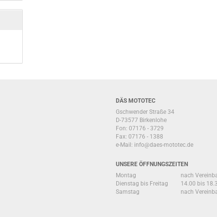
DÄS MOTOTEC
Gschwender Straße 34
D-73577 Birkenlohe
Fon: 07176 - 3729
Fax: 07176 - 1388
e-Mail:
info@daes-mototec.de
UNSERE ÖFFNUNGSZEITEN
Montag
nach Vereinb
Dienstag bis Freitag
14.00 bis 18.
Samstag
nach Vereinb