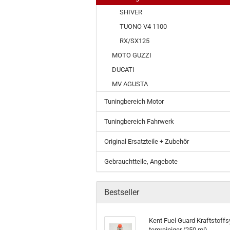
SHIVER
TUONO V4 1100
RX/SX125
MOTO GUZZI
DUCATI
MV AGUSTA
Tuningbereich Motor
Tuningbereich Fahrwerk
Original Ersatzteile + Zubehör
Gebrauchtteile, Angebote
Bestseller
Kent Fuel Guard Kraft­stoff­s
tem­rei­ni­ger (250 ml)