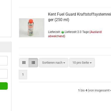
Kent Fuel Guard Kraft­stoff­sys­tem­rei­
ger (250 ml)
Lieferzeit:
Lieferzeit 2-3 Tage
(Ausland
abweichend)
Sortieren nach
pro Seite
Sortieren nach
10 pro Seite
1
1
bis
4
(von insgesamt