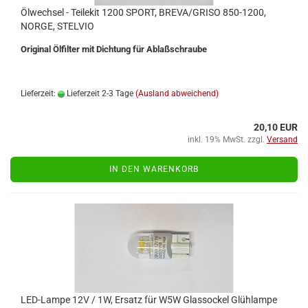
Öl­wech­sel - Tei­le­kit 1200 SPORT, BREVA/GRISO 850-​1200,
NORGE, STEL­VIO
Ori­gi­nal Öl­fil­ter mit Dich­tung für Ab­laß­schrau­be
Lieferzeit:
Lieferzeit 2-3 Tage
(Ausland abweichend)
20,10 EUR
inkl. 19% MwSt. zzgl.
Versand
IN DEN WARENKORB
LED-​Lampe 12V / 1W, Er­satz für W5W Glas­so­ckel Glüh­lam­pe