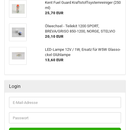
Kent Fuel Guard Kraft­stoff­sys­tem­rei­ni­ger (250
ml)
25,70 EUR
Öl­wech­sel - Tei­le­kit 1200 SPORT,
BREVA/GRISO 850-​1200, NORGE, STEL­VIO
20,10 EUR
LED-​Lampe 12V / 1W, Er­satz für W5W Glas­so­
ckel Glüh­lam­pe
13,60 EUR
Login
E-
Mail-
Adresse
Passwort