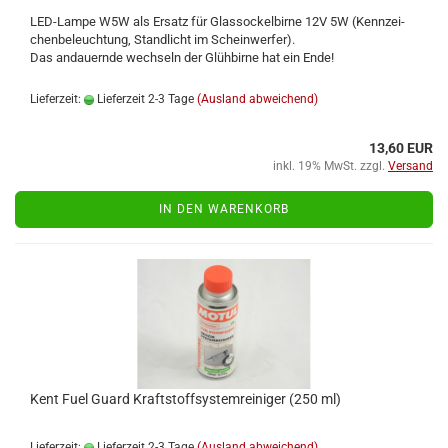
LED-​Lampe W5W als Er­satz für Glas­so­ckel­bir­ne 12V 5W (Kenn­zei­
chen­be­leuch­tung, Stand­licht im Schein­wer­fer).
Das an­dau­ern­de wech­seln der Glüh­bir­ne hat ein Ende!
Lieferzeit:
Lieferzeit 2-3 Tage
(Ausland abweichend)
13,60 EUR
inkl. 19% MwSt. zzgl.
Versand
IN DEN WARENKORB
Kent Fuel Guard Kraft­stoff­sys­tem­rei­ni­ger (250 ml)
Lieferzeit:
Lieferzeit 2-3 Tage
(Ausland abweichend)