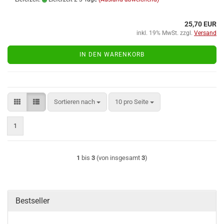
25,70 EUR
inkl. 19% MwSt. zzgl.
Versand
IN DEN WARENKORB
Sortieren nach
pro Seite
Sortieren nach
10 pro Seite
1
1
bis
3
(von insgesamt
3
)
Bestseller