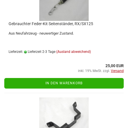
Ge­brauch­ter Feder-​​Kit Sei­ten­stän­der, RX/SX125
Aus Neu­fahr­zeug - neu­wer­ti­ger Zu­stand.
Lieferzeit:
Lieferzeit 2-3 Tage
(Ausland abweichend)
25,00 EUR
inkl. 19% MwSt. zzgl.
Versand
IN DEN WARENKORB