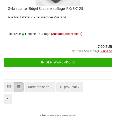
Ge­brauch­ter Bügel Sitz­bank­auf­la­ge, RX/SX125
Aus Neu­fahr­zeug - neu­wer­ti­ger Zu­stand.
Lieferzeit:
Lieferzeit 2-3 Tage
(Ausland abweichend)
7,00 EUR
inkl. 19% MwSt. zzgl.
Versand
IN DEN WARENKORB
Sortieren nach
pro Seite
Sortieren nach
10 pro Seite
1
1
bis
3
(von insgesamt
3
)