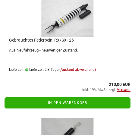
Ge­brauch­tes Fe­der­bein, RX/SX125
Aus Neu­fahr­zeug - neu­wer­ti­ger Zu­stand.
Lieferzeit:
Lieferzeit 2-3 Tage
(Ausland abweichend)
210,00 EUR
inkl. 19% MwSt. zzgl.
Versand
IN DEN WARENKORB