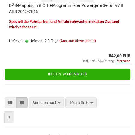
DÄS-​Map­ping mit OBD-​Pro­gram­mie­rer Power­ga­te 3+ für V7 II
ABS 2015-​2016
Spe­zi­ell die Fahr­bar­keit und An­fahr­schwä­che im kal­ten Zu­stand
wird ver­bes­sert!
Lieferzeit:
Lieferzeit 2-3 Tage
(Ausland abweichend)
542,00 EUR
inkl. 19% MwSt. zzgl.
Versand
IN DEN WARENKORB
Sortieren nach
pro Seite
Sortieren nach
10 pro Seite
1