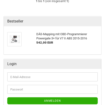
1
bis
1
(von insgesamt
1
)
Bestseller
DÄS-​Mapping mit OBD-​Programmierer
Powerga­te 3+ für V7 II ABS 2015-​2016
542,00 EUR
Login
E-
Mail-
Adresse
Passwort
ANMELDEN