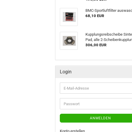
BMC-​Sportluftfilter aus­wasc
68,10 EUR
Kupp­lungs­reib­schei­be Sinter
Pad, alle 2-​Scheibenkupplu
306,00 EUR
Login
E-
Mail-
Adresse
Passwort
ANMELDEN
Konto erstellen