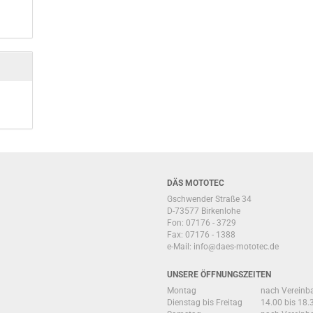
DÄS MOTOTEC
Gschwender Straße 34
D-73577 Birkenlohe
Fon: 07176 - 3729
Fax: 07176 - 1388
e-Mail:
info@daes-mototec.de
UNSERE ÖFFNUNGSZEITEN
Montag
nach Vereinb
Dienstag bis Freitag
14.00 bis 18.