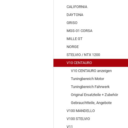
CALIFORNIA
DAYTONA
GRISO
MGS-01 CORSA
MILLE GT
NORGE
STELVIO / NTX 1200
V10 CENTAURO
V10 CENTAURO anzeigen
Tuningbereich Motor
Tuningbereich Fahrwerk
Original Ersatzteile + Zubehör
Gebrauchtteile, Angebote
V100 MANDELLO
V100 STELVIO
V11