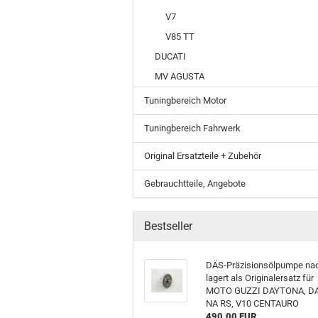
V7
V85 TT
DUCATI
MV AGUSTA
Tuningbereich Motor
Tuningbereich Fahrwerk
Original Ersatzteile + Zubehör
Gebrauchtteile, Angebote
Bestseller
DÄS-​Präzisionsölpumpe na­d
la­gert als Ori­gi­nal­er­satz für
MOTO GUZZI DAY­TO­NA, DA
NA RS, V10 CEN­TAU­RO
490,00 EUR