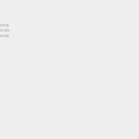
arung
30 Uhr
arung