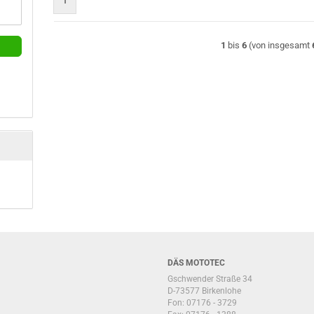
1
1
bis
6
(von insgesamt
DÄS MOTOTEC
Gschwender Straße 34
D-73577 Birkenlohe
Fon: 07176 - 3729