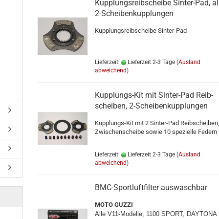
Kupp­lungs­reib­schei­be Sinter-​​Pad, al
2-​Schei­ben­kupp­lun­gen
Kupp­lungs­reib­schei­be Sinter-​Pad
Lieferzeit:
Lieferzeit 2-3 Tage
(Ausland
abweichend)
Kupplungs-​​Kit mit Sinter-​​Pad Reib­
schei­ben, 2-​Schei­ben­kupp­lun­gen
Kupplungs-​Kit mit 2 Sinter-​Pad Reib­schei­ben
Zwi­schen­schei­be sowie 10 spe­zi­el­le Fe­dern
Lieferzeit:
Lieferzeit 2-3 Tage
(Ausland
abweichend)
BMC-​Sport­luft­fil­ter aus­wasch­bar
MOTO GUZZI
Alle V11-​Modelle, 1100 SPORT, DAY­TO­NA