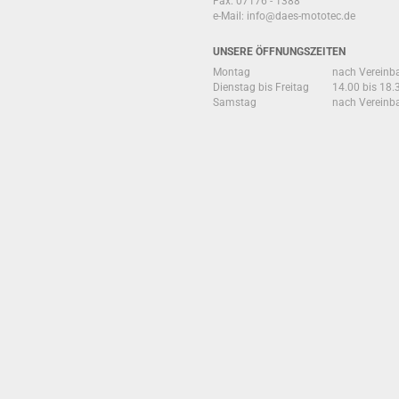
Fax: 07176 - 1388
e-Mail:
info@daes-mototec.de
UNSERE ÖFFNUNGSZEITEN
Montag
nach Vereinb
Dienstag bis Freitag
14.00 bis 18.
Samstag
nach Vereinb