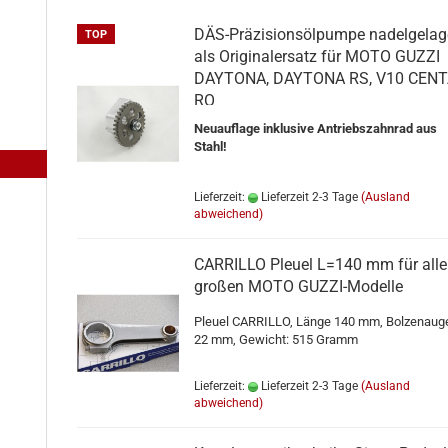
DÄS-​Prä­zi­si­ons­öl­pum­pe na­del­ge­la­g
TOP
als Ori­gi­nal­er­satz für MOTO GUZZI
DAY­TO­NA, DAY­TO­NA RS, V10 CEN­
RO
Neu­auf­la­ge in­klu­si­ve An­triebs­zahn­rad aus
Stahl!
Lieferzeit:
Lieferzeit 2-3 Tage
(Ausland
abweichend)
CAR­RIL­LO Pleu­el L=140 mm für alle
gro­ßen MOTO GUZZI-​​Mo­del­le
Pleu­el CAR­RIL­LO, Länge 140 mm, Bol­zen­au­g
22 mm, Ge­wicht: 515 Gramm
Lieferzeit:
Lieferzeit 2-3 Tage
(Ausland
abweichend)