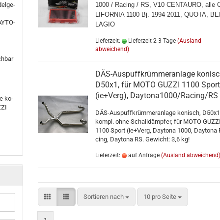
el­ge­
1000 / Ra­cing / RS, V10 CEN­TAU­RO, alle 
LI­FOR­NIA 1100 Bj. 1994-​2011, QUOTA, BE
Y­TO­
LAGIO
Lieferzeit:
Lieferzeit 2-3 Tage
(Ausland
abweichend)
h­bar
DÄS-​Aus­puff­krüm­mer­an­la­ge ko­nis
D50x1, für MOTO GUZZI 1100 Spor
(ie+Verg), Daytona1000/Ra­cing/RS
e ko­
ZZI
DÄS-​Auspuffkrümmeranlage ko­nisch, D50x
kompl. ohne Schall­dämp­fer, für MOTO GUZZ
1100 Sport (ie+Verg, Day­to­na 1000, Day­to­na
cing, Day­to­na RS. Ge­wicht: 3,6 kg!
Lieferzeit:
auf Anfrage
(Ausland abweichend
Sortieren nach
pro Seite
Sortieren nach
10 pro Seite