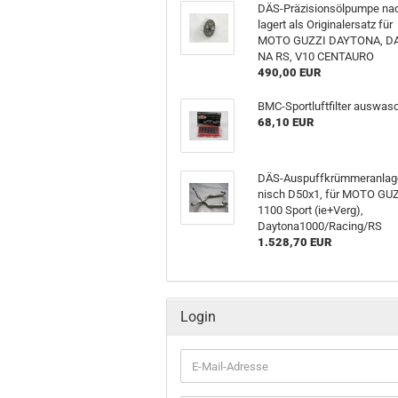
DÄS-​Präzisionsölpumpe na­d
la­gert als Ori­gi­nal­er­satz für
MOTO GUZZI DAY­TO­NA, DA
NA RS, V10 CEN­TAU­RO
490,00 EUR
BMC-​Sportluftfilter aus­wasc
68,10 EUR
DÄS-​Auspuffkrümmeranlag
nisch D50x1, für MOTO GU
1100 Sport (ie+Verg),
Daytona1000/Ra­cing/RS
1.528,70 EUR
Login
E-
Mail-
Adresse