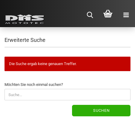
Erweiterte Suche
Die Suche ergab keine genauen Treffer.
MÖCHTEN
Möchten Sie noch einmal suchen?
SIE
NOCH
EINMAL
SUCHEN?
SUCHEN