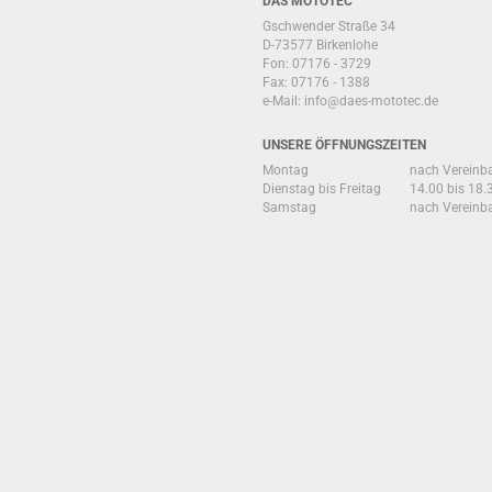
DÄS MOTOTEC
Gschwender Straße 34
D-73577 Birkenlohe
Fon: 07176 - 3729
Fax: 07176 - 1388
e-Mail:
info@daes-mototec.de
UNSERE ÖFFNUNGSZEITEN
Montag
nach Vereinb
Dienstag bis Freitag
14.00 bis 18.
Samstag
nach Vereinb