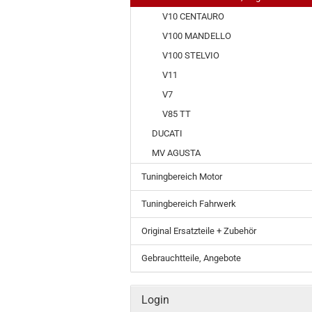
V10 CENTAURO
V100 MANDELLO
V100 STELVIO
V11
V7
V85 TT
DUCATI
MV AGUSTA
Tuningbereich Motor
Tuningbereich Fahrwerk
Original Ersatzteile + Zubehör
Gebrauchtteile, Angebote
Login