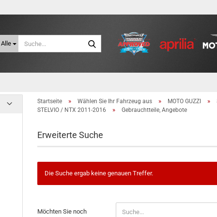
Suche...
Alle
»
»
»
Startseite
Wählen Sie Ihr Fahrzeug aus
MOTO GUZZI
»
STELVIO / NTX 2011-2016
Gebrauchtteile, Angebote
Erweiterte Suche
Die Suche ergab keine genauen Treffer.
MÖCHTEN
Möchten Sie noch
SIE