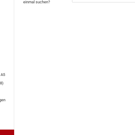
einmal suchen?
NOCH
EINMAL
SUCHEN?
 A5
8)
gen