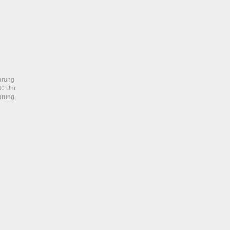
arung
30 Uhr
arung