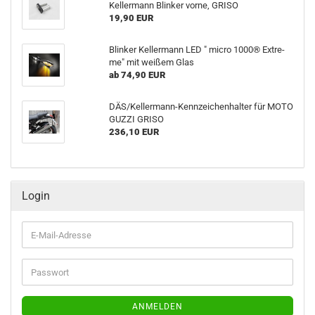
Kel­ler­mann Blin­ker vorne, GRISO
19,90 EUR
Blin­ker Kel­ler­mann LED " micro 1000® Ex­tre­
me" mit wei­ßem Glas
ab 74,90 EUR
DÄS/Kellermann-​Kennzeichenhalter für MOTO
GUZZI GRISO
236,10 EUR
Login
E-
Mail-
Adresse
Passwort
ANMELDEN