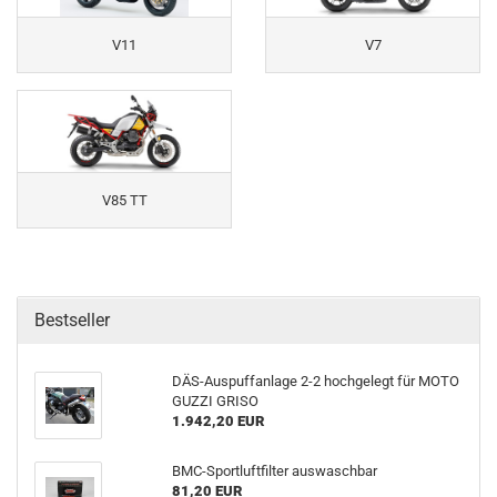
V11
V7
V85 TT
Bestseller
DÄS-​Auspuffanlage 2-2 hoch­ge­legt für MOTO
GUZZI GRISO
1.942,20 EUR
BMC-​Sportluftfilter aus­wasch­bar
81,20 EUR