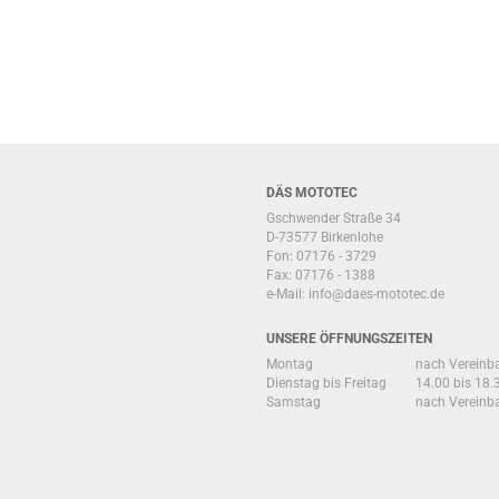
DÄS MOTOTEC
Gschwender Straße 34
D-73577 Birkenlohe
Fon: 07176 - 3729
Fax: 07176 - 1388
e-Mail:
info@daes-mototec.de
UNSERE ÖFFNUNGSZEITEN
Montag
nach Vereinb
Dienstag bis Freitag
14.00 bis 18.
Samstag
nach Vereinb