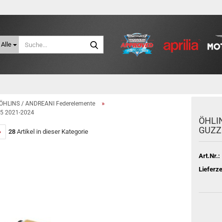
Suche...
Alle
»
ÖHLINS / ANDREANI Federelemente
E5 2021-2024
ÖH­LI
GUZZI
»
28
Artikel in dieser Kategorie
Art.Nr.:
Lieferze