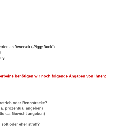
xternen Reservoir („Piggy Back")
g
ung
erbeins benötigen wir noch folgende Angaben von Ihnen:
betrieb oder Rennstrecke?
ca. prozentual angeben)
ann bitte ca. Gewicht angeben)
oft oder eher straff?