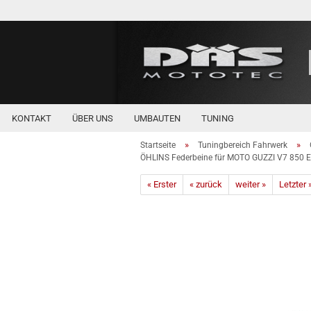
KONTAKT
ÜBER UNS
UMBAUTEN
TUNING
»
»
Startseite
Tuningbereich Fahrwerk
ÖHLINS Federbeine für MOTO GUZZI V7 850 
« Erster
« zurück
weiter »
Letzter 