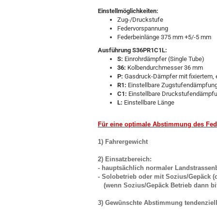
Einstellmöglichkeiten:
Zug-/Druckstufe
Federvorspannung
Federbeinlänge 375 mm +5/-5 mm
Ausführung S36PR1C1L:
S:
Einrohrdämpfer (Single Tube)
36:
Kolbendurchmesser 36 mm
P:
Gasdruck-Dämpfer mit fixiertem, e
R1:
Einstellbare Zugstufendämpfun
C1:
Einstellbare Druckstufendämpf
L:
Einstellbare Länge
Für eine optimale Abstimmung des Fed
1) Fahrergewicht
2) Einsatzbereich:
- hauptsächlich normaler Landstrassen
- Solobetrieb oder mit Sozius/Gepäck (
(wenn Sozius/Gepäck Betrieb d
3) Gewünschte Abstimmung tendenziell s