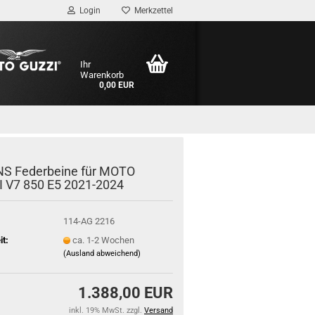
Login
Merkzettel
Ihr
Warenkorb
0,00 EUR
NS Fe­der­bei­ne für MOTO
 V7 850 E5 2021-​2024
114-AG 2216
it:
ca. 1-2 Wochen
(Ausland abweichend)
1.388,00 EUR
inkl. 19% MwSt. zzgl.
Versand