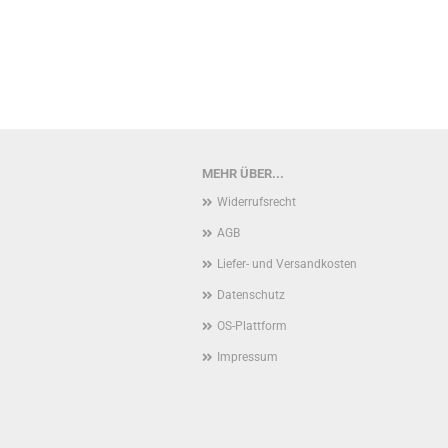
MEHR ÜBER...
Widerrufsrecht
AGB
Liefer- und Versandkosten
Datenschutz
OS-Plattform
Impressum