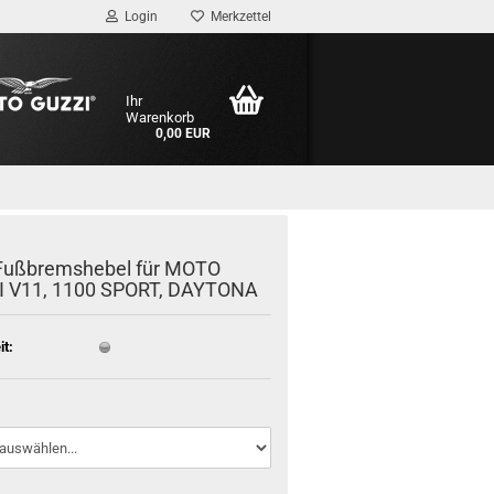
Login
Merkzettel
Ihr
Warenkorb
0,00 EUR
Fußbremshebel für MOTO
 V11, 1100 SPORT, DAY­TO­NA
it: