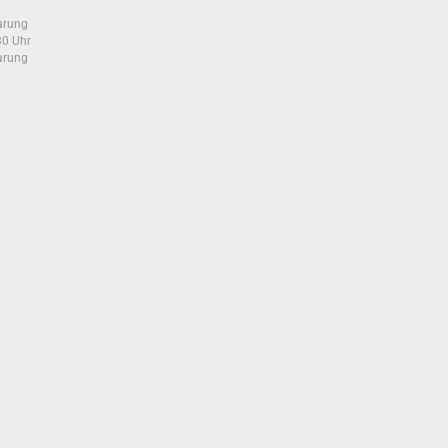
arung
30 Uhr
arung