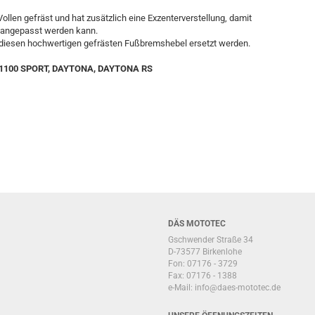
llen gefräst und hat zusätzlich eine Exzenterverstellung, damit
e angepasst werden kann.
 diesen hochwertigen gefrästen Fußbremshebel ersetzt werden.
, 1100 SPORT, DAYTONA, DAYTONA RS
DÄS MOTOTEC
Gschwender Straße 34
D-73577 Birkenlohe
Fon: 07176 - 3729
Fax: 07176 - 1388
e-Mail:
info@daes-mototec.de