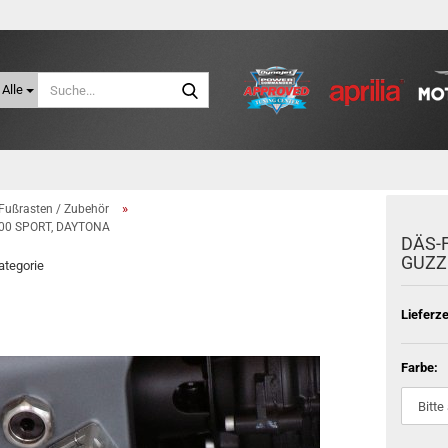
Suche...
Alle
»
Fußrasten / Zubehör
100 SPORT, DAYTONA
DÄS-​
GUZZI
Kategorie
Lieferze
Farbe: