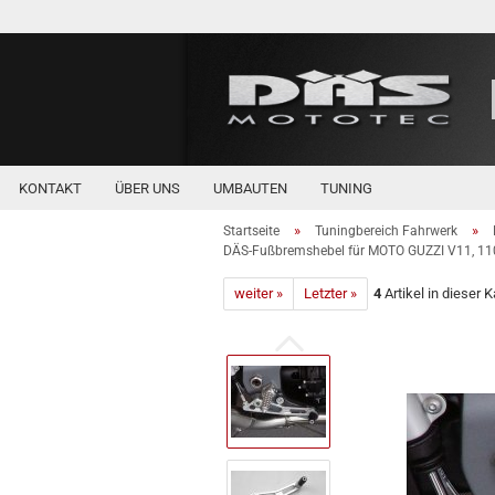
KONTAKT
ÜBER UNS
UMBAUTEN
TUNING
»
»
Startseite
Tuningbereich Fahrwerk
DÄS-Fußbremshebel für MOTO GUZZI V11, 1
weiter »
Letzter »
4
Artikel in dieser 